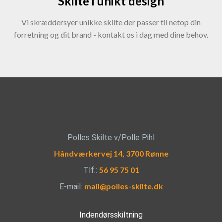
Skilte i unikt design
​​Vi skræddersyer unikke skilte der passer til netop din
forretning og dit brand - kontakt os i dag med dine behov.
Polles Skilte v/Polle Pihl
Håndværkervej 14, 3700 Rønne
56 95 75 01
Tlf.:
mail@polles-skilte.dk
E-mail:
Indendørsskiltning