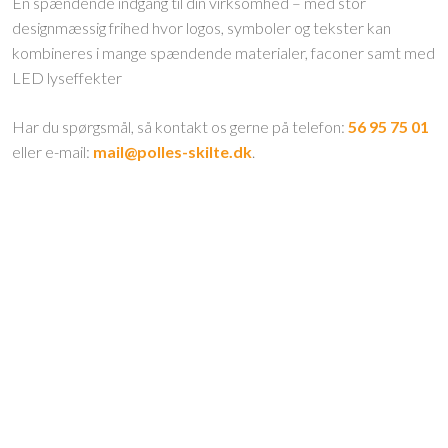
En spændende indgang til din virksomhed – med stor
designmæssig frihed hvor logos, symboler og tekster kan
kombineres i mange spændende materialer, faconer samt med
LED lyseffekter
​​Har du spørgsmål, så kontakt os gerne på telefon:
56 95 75 01
eller e-mail:
mail@polles-skilte.dk
​.