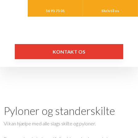
56 95 75 01
Skriv til os
KONTAKT OS​
Pyloner og standerskilte
Vi kan hjælpe med alle slags skilte og pyloner.