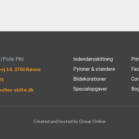
v/Polle Pihl
Indendørsskiltning
Pri
j 14, 3700 Rønne
Pyloner & standere
Fac
Bildekorationer
Cor
01
Specialopgaver
Bog
olles-skilte.dk
Created and hosted by Group Online