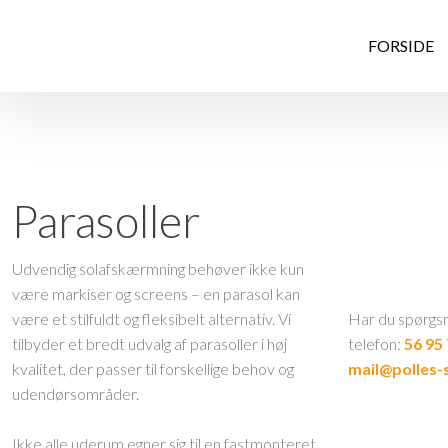
FORSIDE
​Parasoller
Udvendig solafskærmning behøver ikke kun
være markiser og screens – en parasol kan
være et stilfuldt og fleksibelt alternativ. Vi
Har du spørgsm
tilbyder et bredt udvalg af parasoller i høj
telefon:
56 95
kvalitet, der passer til forskellige behov og
mail@polles-s
udendørsområder.
Ikke alle uderum egner sig til en fastmonteret