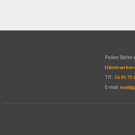
Polles Skilte 
Håndværkerve
56 95 75 
Tlf.:
mail@p
E-mail: